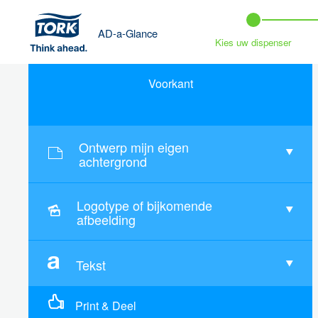
AD-a-Glance
Kies uw dispenser
Voorkant
Ontwerp mijn eigen
achtergrond
Logotype of bijkomende
afbeelding
Tekst
Print & Deel