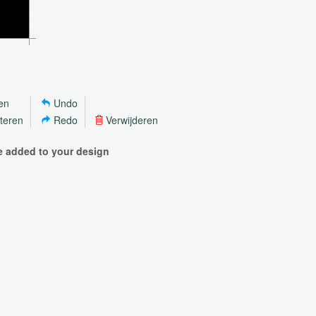
ren
Undo
hteren
Redo
Verwijderen
be added to your design