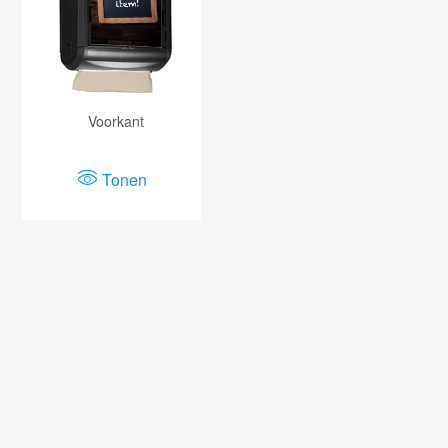
Voorkant
Tonen
etherlands B.V. -
www.essity.com
.
Voor technische ondersteuning, neemt u contac